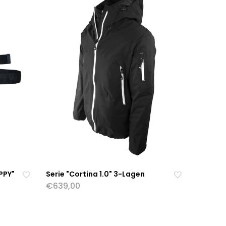
PPY"
Serie "Cortina 1.0" 3-Lagen
€639,00
Zu
Zu
r
r
OPTIONEN WÄHLEN
W
W
u
u