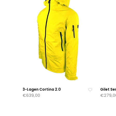
3-Lagen Cortina 2.0
Gilet Se
€639,00
€279,0
Zu
r
OPTIONEN WÄHLEN
OPTION
W
u