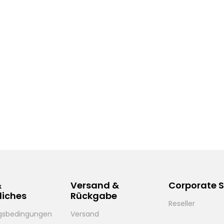
&
Versand &
Corporate S
liches
Rückgabe
Reseller
gsbedingungen
Versand