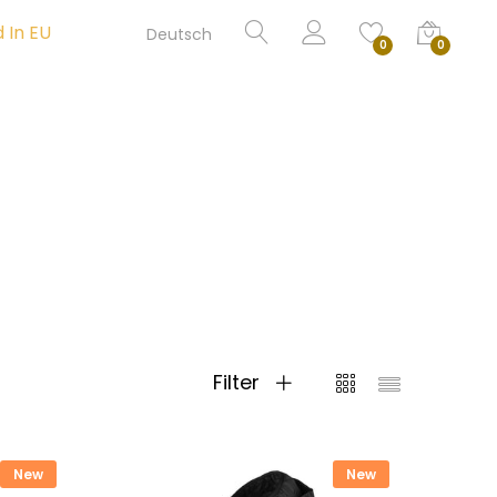
 In EU
0
0
Filter
New
New