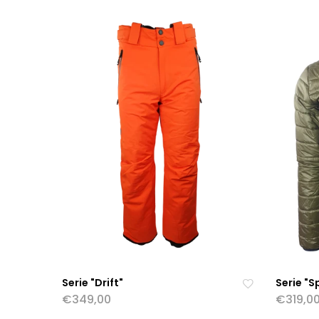
ns
c
hli
st
e
hi
nz
uf
ü
g
e
n
Serie "Drift"
Serie "Sp
€349,00
€319,0
Zu
r