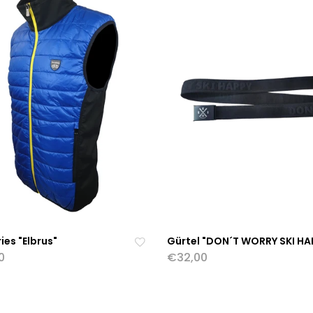
ries "Elbrus"
Gürtel "DON´T WORRY SKI HA
0
€32,00
Zu
r
EN WÄHLEN
IN DEN WARENKORB LEGEN
W
u